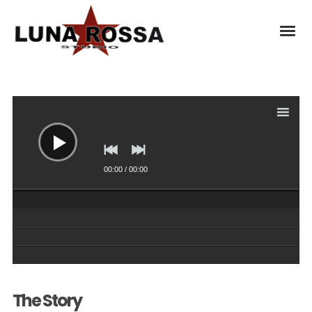
Lecteur
audio
00:00
/
00:00
The Story