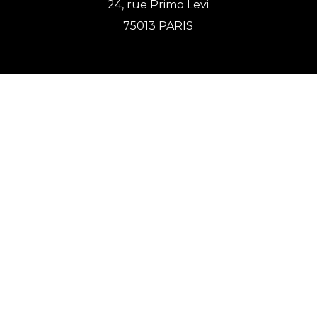
24, rue Primo Levi
75013 PARIS
Horaires
Du lundi au vendredi : 10H00 - minuit
Samedi : 10H00 - 22H00
Dimanche : 10H00 - 23H00